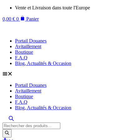
Aller
Vente et Livraison dans toute l'Europe
au
contenu
0,00
€
0
Panier
Portail Douanes
Avitaillement
Boutique
F.A.Q
Blog, Actualités & Occasion
Portail Douanes
Avitaillement
Boutique
F.A.Q
Blog, Actualités & Occasion
Recherche
de
produits