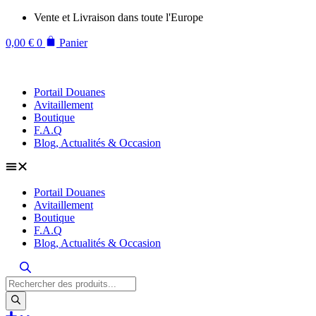
Aller
Vente et Livraison dans toute l'Europe
au
contenu
0,00
€
0
Panier
Portail Douanes
Avitaillement
Boutique
F.A.Q
Blog, Actualités & Occasion
Portail Douanes
Avitaillement
Boutique
F.A.Q
Blog, Actualités & Occasion
Recherche
de
produits