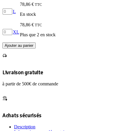
BLOUSON
78,86
€
TTC
FIDIS
quantité
NOIR
L
En stock
de
T.
BLOUSON
M
78,86
€
TTC
FIDIS
quantité
NOIR
XL
Plus que 2 en stock
de
T.
BLOUSON
L
Ajouter au panier
FIDIS
NOIR
T.
XL
Livraison gratuite
à partir de 500€ de commande
Achats sécurisés
Description