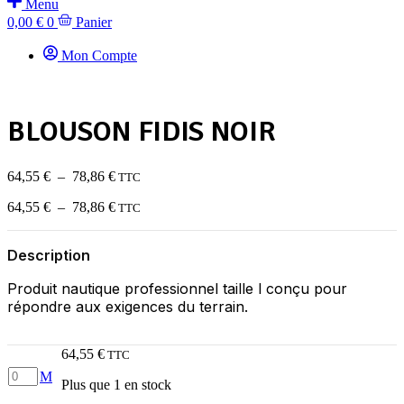
Menu
0,00
€
0
Panier
Mon Compte
BLOUSON FIDIS NOIR
Plage
64,55
€
–
78,86
€
TTC
de
Plage
64,55
€
–
78,86
€
prix :
TTC
de
64,55 €
prix :
à
Description
64,55 €
78,86 €
à
Produit nautique professionnel taille l conçu pour
78,86 €
répondre aux exigences du terrain.
64,55
€
TTC
quantité
M
Plus que 1 en stock
de