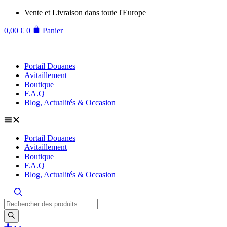
Aller
Vente et Livraison dans toute l'Europe
au
contenu
0,00
€
0
Panier
Portail Douanes
Avitaillement
Boutique
F.A.Q
Blog, Actualités & Occasion
Portail Douanes
Avitaillement
Boutique
F.A.Q
Blog, Actualités & Occasion
Recherche
de
produits