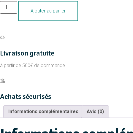
quantité
de
Ajouter au panier
BLOUSON
MAMBO
DREMLIGHT
ROUGE
M
Livraison gratuite
à partir de 500€ de commande
Achats sécurisés
Informations complémentaires
Avis (0)