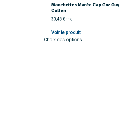
Manchettes Marée Cap Coz Guy
Cotten
30,48
€
TTC
Ce
Choix des options
produit
a
plusieurs
variations.
Les
options
peuvent
être
choisies
sur
la
page
du