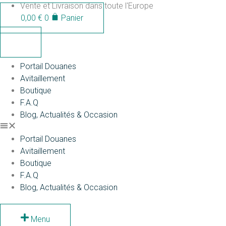
Aller
Vente et Livraison dans toute l'Europe
au
0,00
€
0
Panier
contenu
Portail Douanes
Avitaillement
Boutique
F.A.Q
Blog, Actualités & Occasion
Portail Douanes
Avitaillement
Boutique
F.A.Q
Blog, Actualités & Occasion
Menu