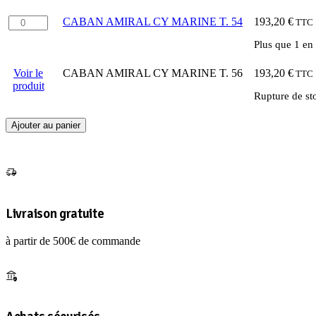
38
quantité
CABAN AMIRAL CY MARINE T. 54
193,20
€
TTC
de
Plus que 1 en
CABAN
AMIRAL
CY
Voir le
CABAN AMIRAL CY MARINE T. 56
193,20
€
TTC
MARINE
produit
Rupture de st
T.
54
Ajouter au panier
Livraison gratuite
à partir de 500€ de commande