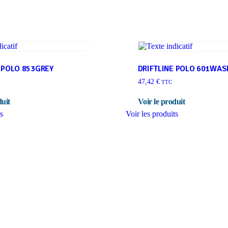
 POLO 853GREY
DRIFTLINE POLO 601WAS
47,42
€
TTC
ts
Voir les produits