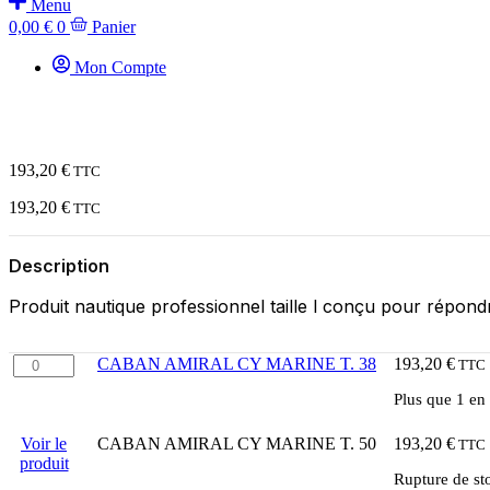
Menu
0,00
€
0
Panier
Mon Compte
193,20
€
TTC
193,20
€
TTC
Description
Produit nautique professionnel taille l conçu pour répond
quantité
CABAN AMIRAL CY MARINE T. 38
193,20
€
TTC
de
Plus que 1 en
CABAN
AMIRAL
CY
Voir le
CABAN AMIRAL CY MARINE T. 50
193,20
€
TTC
MARINE
produit
Rupture de st
T.