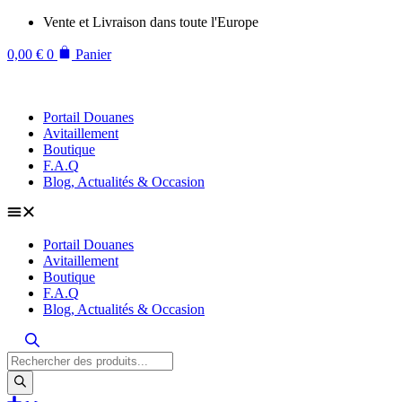
Aller
Vente et Livraison dans toute l'Europe
au
contenu
0,00
€
0
Panier
Portail Douanes
Avitaillement
Boutique
F.A.Q
Blog, Actualités & Occasion
Portail Douanes
Avitaillement
Boutique
F.A.Q
Blog, Actualités & Occasion
Recherche
de
produits