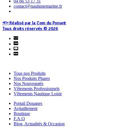
04 66 53 17 31
contact@nautiquemarine.fr
𓆟 Réalisé par la Com du Ponant
Tous droits réservés © 2026
Tous nos Produits
Nos Produits Phares
Nos Nouveautés
Vêtements Professionnels
Vêtements Nautique Loisir
Portail Douanes
Avitaillement
Boutique
F.A.Q
Blog, Actualités & Occasion