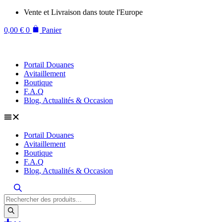
Aller
Vente et Livraison dans toute l'Europe
au
contenu
0,00
€
0
Panier
Portail Douanes
Avitaillement
Boutique
F.A.Q
Blog, Actualités & Occasion
Portail Douanes
Avitaillement
Boutique
F.A.Q
Blog, Actualités & Occasion
Recherche
de
produits