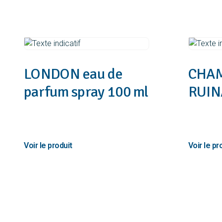
LONDON eau de
CHAM
parfum spray 100 ml
RUIN
35,21
€
56,63
€
TTC
TT
Ajouter au panier
Ajouter au p