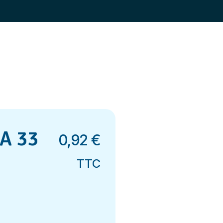
A 33
0,92
€
TTC