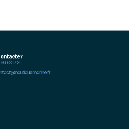
ontacter
66 53 17 31
ntact@nautiquemarine.fr