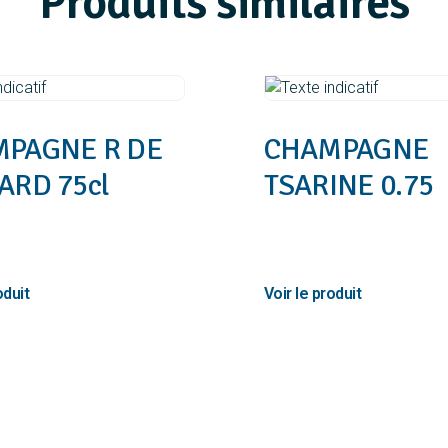
Produits similaires
PAGNE R DE
CHAMPAGNE
ARD 75cl
TSARINE 0.75
47,20
€
C
TTC
anier
Ajouter au panier