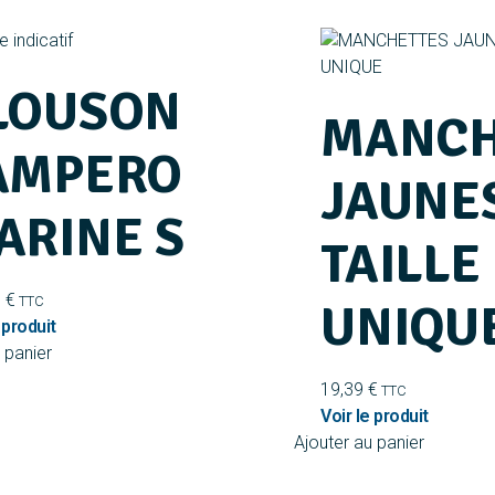
LOUSON
MANCH
AMPERO
JAUNE
ARINE S
TAILLE
9
€
TTC
UNIQU
 panier
19,39
€
TTC
Ajouter au panier