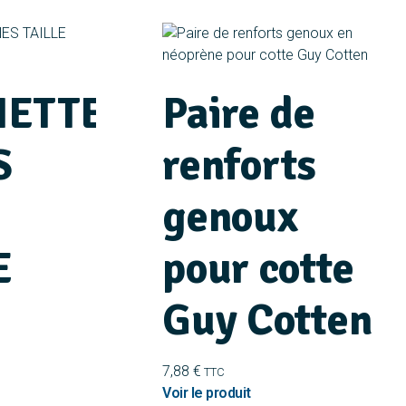
ETTES
Paire de
S
renforts
genoux
E
pour cotte
Guy Cotten
7,88
€
TTC