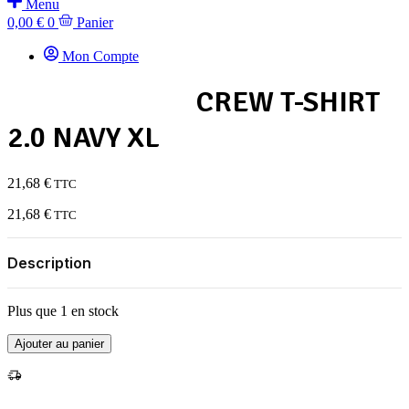
Menu
0,00
€
0
Panier
Mon Compte
CREW T-SHIRT
2.0 NAVY XL
21,68
€
TTC
21,68
€
TTC
Description
Plus que 1 en stock
quantité
Ajouter au panier
de
CREW
T-
SHIRT