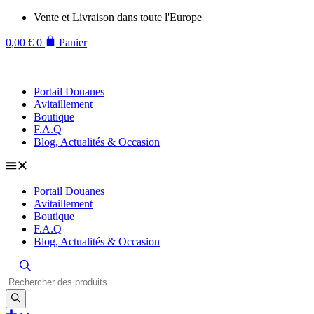
Aller
Vente et Livraison dans toute l'Europe
au
contenu
0,00
€
0
Panier
Portail Douanes
Avitaillement
Boutique
F.A.Q
Blog, Actualités & Occasion
Portail Douanes
Avitaillement
Boutique
F.A.Q
Blog, Actualités & Occasion
Recherche
de
produits