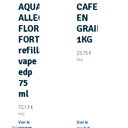
AQUA
CAFE
ALLEGORIA
EN
FLORABLOOM
GRAINS
FORTE
1KG
refillable
23,75
€
vape
TTC
edp
75
ml
72,13
€
TTC
Ajouter au