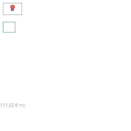
0
Eau de Parfum spray 100 ml
+ Body lotion 75 ml + Eau de
Parfum spray
111,52
€
TTC