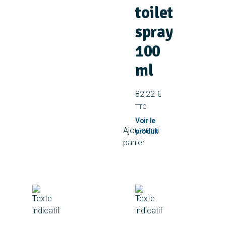
toilette
spray
100
ml
82,22
€
TTC
Ajouter au
panier