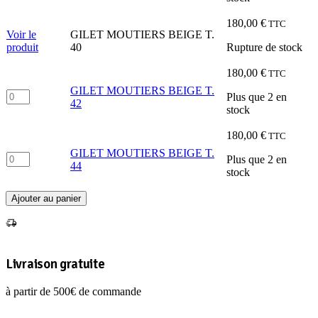
GILET
MOUTIERS
180,00
€
TTC
BEIGE
Voir le
GILET MOUTIERS BEIGE T.
T.
produit
40
Rupture de stock
38
180,00
€
TTC
GILET MOUTIERS BEIGE T.
quantité
Plus que 2 en
42
de
stock
GILET
MOUTIERS
180,00
€
TTC
BEIGE
GILET MOUTIERS BEIGE T.
quantité
T.
Plus que 2 en
44
de
42
stock
GILET
MOUTIERS
Ajouter au panier
BEIGE
T.
44
Livraison gratuite
à partir de 500€ de commande