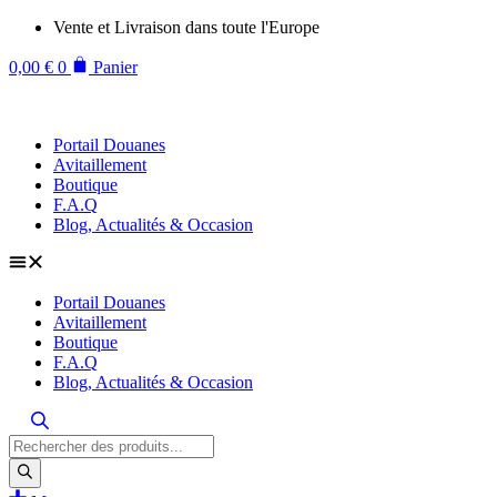
Aller
Vente et Livraison dans toute l'Europe
au
contenu
0,00
€
0
Panier
Portail Douanes
Avitaillement
Boutique
F.A.Q
Blog, Actualités & Occasion
Portail Douanes
Avitaillement
Boutique
F.A.Q
Blog, Actualités & Occasion
Recherche
de
produits