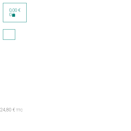
0,00
€
0
HH BALL CAP
991BLACK/STD
24,80
€
TTC