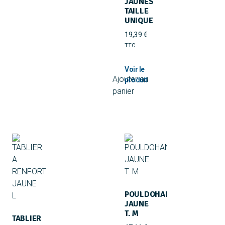
JAUNES
TAILLE
UNIQUE
19,39
€
TTC
Ajouter au
panier
POULDOHAN
JAUNE
T. M
TABLIER