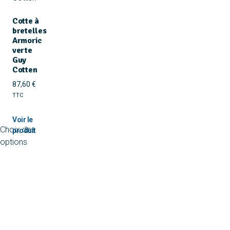
Cotte à
bretelles
Armoric
verte
Guy
Cotten
87,60
€
TTC
Choix des
options