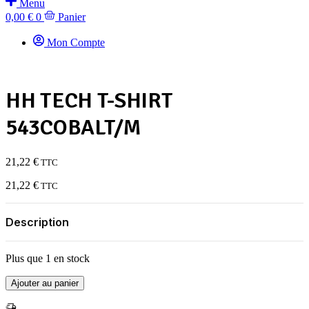
Menu
0,00
€
0
Panier
Mon Compte
HH TECH T-SHIRT
543COBALT/M
21,22
€
TTC
21,22
€
TTC
Description
Plus que 1 en stock
quantité
Ajouter au panier
de
HH