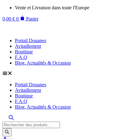
Aller
Vente et Livraison dans toute l'Europe
au
contenu
0,00
€
0
Panier
Portail Douanes
Avitaillement
Boutique
F.A.Q
Blog, Actualités & Occasion
Portail Douanes
Avitaillement
Boutique
F.A.Q
Blog, Actualités & Occasion
Recherche
de
produits