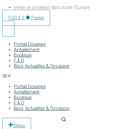
Aller
Vente et Livraison dans toute l'Europe
au
0,00
€
0
Panier
contenu
Portail Douanes
Avitaillement
Boutique
F.A.Q
Blog, Actualités & Occasion
Portail Douanes
Avitaillement
Boutique
F.A.Q
Blog, Actualités & Occasion
Menu