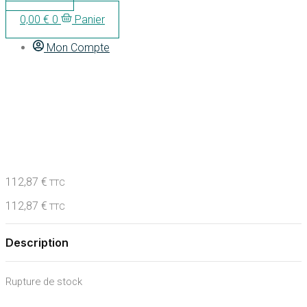
0,00
€
0
Panier
Mon Compte
LE MALE eau de toilette
spray 200 ml
112,87
€
TTC
112,87
€
TTC
Description
Rupture de stock