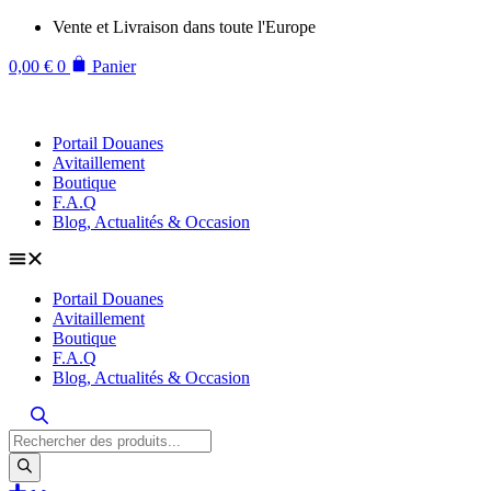
Aller
Vente et Livraison dans toute l'Europe
au
contenu
0,00
€
0
Panier
Portail Douanes
Avitaillement
Boutique
F.A.Q
Blog, Actualités & Occasion
Portail Douanes
Avitaillement
Boutique
F.A.Q
Blog, Actualités & Occasion
Recherche
de
produits