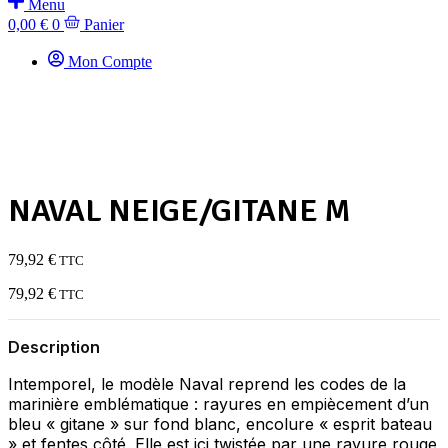
Menu
0,00
€
0
Panier
Mon Compte
NAVAL NEIGE/GITANE M
79,92
€
TTC
79,92
€
TTC
Description
Intemporel, le modèle Naval reprend les codes de la
marinière emblématique : rayures en empiècement d’un
bleu « gitane » sur fond blanc, encolure « esprit bateau
» et fentes côté. Elle est ici twistée par une rayure rouge