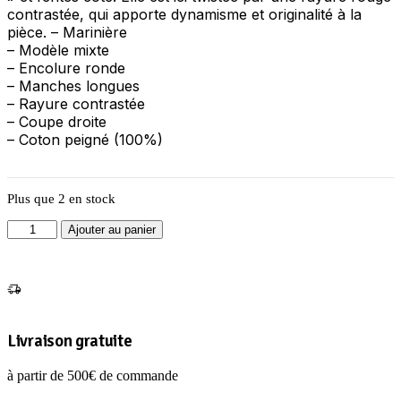
contrastée, qui apporte dynamisme et originalité à la
pièce. – Marinière
– Modèle mixte
– Encolure ronde
– Manches longues
– Rayure contrastée
– Coupe droite
– Coton peigné (100%)
Plus que 2 en stock
quantité
Ajouter au panier
de
NAVAL
NEIGE/GITANE
M
Livraison gratuite
à partir de 500€ de commande