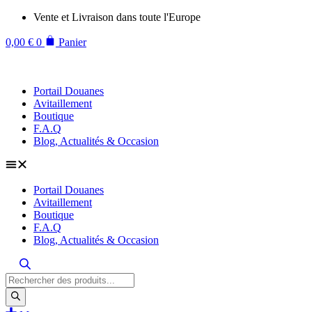
Aller
Vente et Livraison dans toute l'Europe
au
contenu
0,00
€
0
Panier
Portail Douanes
Avitaillement
Boutique
F.A.Q
Blog, Actualités & Occasion
Portail Douanes
Avitaillement
Boutique
F.A.Q
Blog, Actualités & Occasion
Recherche
de
produits