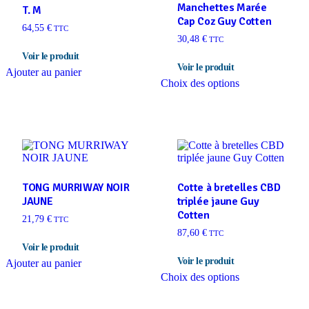
Manchettes Marée
T. M
Cap Coz Guy Cotten
64,55
€
TTC
30,48
€
TTC
Ce
Ajouter au panier
Choix des options
produit
a
plusieurs
variations.
Les
options
peuvent
être
choisies
TONG MURRIWAY NOIR
Cotte à bretelles CBD
sur
JAUNE
triplée jaune Guy
la
Cotten
21,79
€
page
TTC
du
87,60
€
TTC
produit
Ajouter au panier
Ce
Choix des options
produit
a
plusieurs