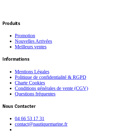
variations.
Les
options
peuvent
Produits
être
choisies
Promotion
sur
Nouvelles Arrivées
la
Meilleurs ventes
page
du
produit
Informations
Mentions Légales
Politique de confidentialité & RGPD
Charte Cookies
Conditions générales de vente (CGV)
Questions fréquentes
Nous Contacter
04 66 53 17 31
contact@nautiquemarine.fr