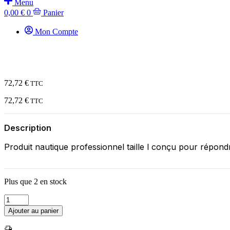
Menu
0,00
€
0
Panier
Mon Compte
72,72
€
TTC
72,72
€
TTC
Description
Produit nautique professionnel taille l conçu pour répond
Plus que 2 en stock
quantité
de
Ajouter au panier
NAVAL
NEIGE/GITANE