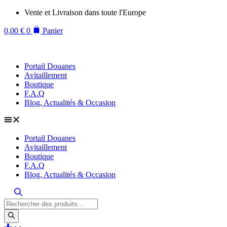
Aller
Vente et Livraison dans toute l'Europe
au
contenu
0,00
€
0
Panier
Portail Douanes
Avitaillement
Boutique
F.A.Q
Blog, Actualités & Occasion
Portail Douanes
Avitaillement
Boutique
F.A.Q
Blog, Actualités & Occasion
Recherche
de
produits