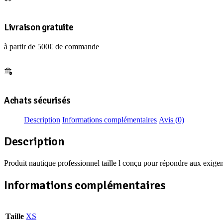
XS
Livraison gratuite
à partir de 500€ de commande
Achats sécurisés
Description
Informations complémentaires
Avis (0)
Description
Produit nautique professionnel taille l conçu pour répondre aux exigen
Informations complémentaires
Taille
XS