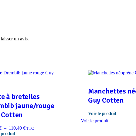
laisser un avis.
Manchettes né
e à bretelles
Guy Cotten
mbib jaune/rouge
 Cotten
Voir le produit
Plage
€
–
110,40
€
TTC
de