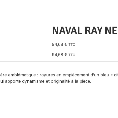
NAVAL RAY NE
94,68
€
TTC
94,68
€
TTC
ière emblématique : rayures en empiècement d’un bleu « git
qui apporte dynamisme et originalité à la pièce.