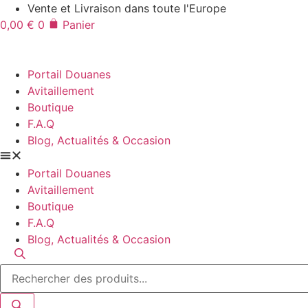
Aller
Vente et Livraison dans toute l'Europe
au
0,00
€
0
Panier
contenu
Portail Douanes
Avitaillement
Boutique
F.A.Q
Blog, Actualités & Occasion
Portail Douanes
Avitaillement
Boutique
F.A.Q
Blog, Actualités & Occasion
Recherche
de
produits