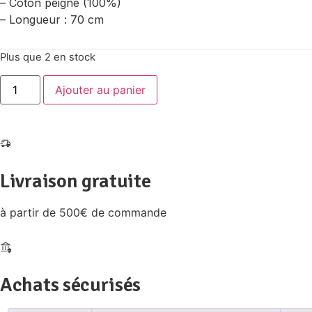
– Coton peigné (100%)
– Longueur : 70 cm
Plus que 2 en stock
quantité
Ajouter au panier
de
NAVAL
RAY
NEIGE/GITAN/TULIP
M
Livraison gratuite
à partir de 500€ de commande
Achats sécurisés