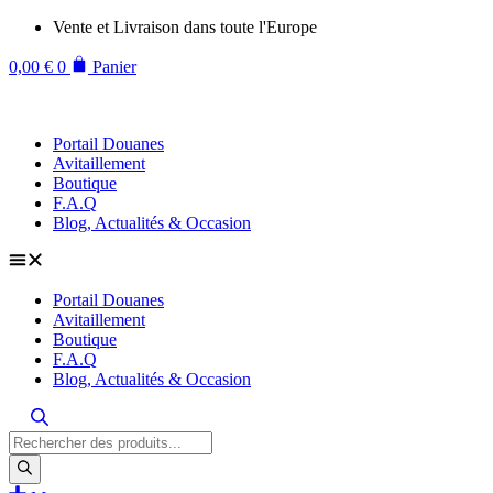
Aller
Vente et Livraison dans toute l'Europe
au
contenu
0,00
€
0
Panier
Portail Douanes
Avitaillement
Boutique
F.A.Q
Blog, Actualités & Occasion
Portail Douanes
Avitaillement
Boutique
F.A.Q
Blog, Actualités & Occasion
Recherche
de
produits