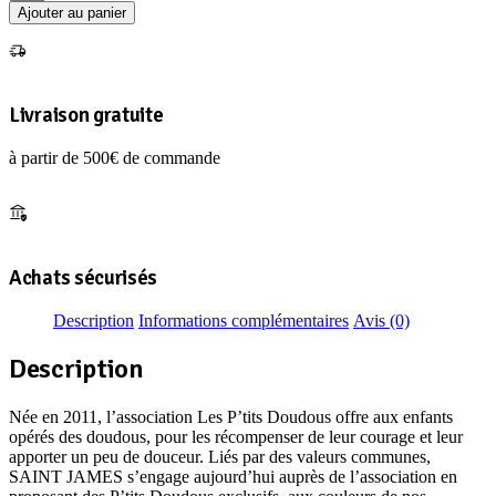
de
Ajouter au panier
PELUCHE
P'TIT
DOUDOUS
BEIGE
Livraison gratuite
à partir de 500€ de commande
Achats sécurisés
Description
Informations complémentaires
Avis (0)
Description
Née en 2011, l’association Les P’tits Doudous offre aux enfants
opérés des doudous, pour les récompenser de leur courage et leur
apporter un peu de douceur. Liés par des valeurs communes,
SAINT JAMES s’engage aujourd’hui auprès de l’association en