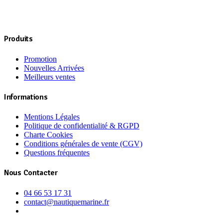
plusieurs
variations.
Les
options
Produits
peuvent
être
choisies
Promotion
sur
Nouvelles Arrivées
la
Meilleurs ventes
page
du
Informations
produit
Mentions Légales
Politique de confidentialité & RGPD
Charte Cookies
Conditions générales de vente (CGV)
Questions fréquentes
Nous Contacter
04 66 53 17 31
contact@nautiquemarine.fr