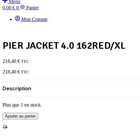
Menu
0,00
€
0
Panier
Mon Compte
PIER JACKET 4.0 162RED/XL
218,40
€
TTC
218,40
€
TTC
Description
Plus que 1 en stock
quantité
Ajouter au panier
de
PIER
JACKET
4.0