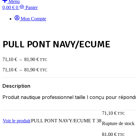
Menu
0,00
€
0
Panier
Mon Compte
PULL PONT NAVY/ECUME
Plage
71,10
€
–
81,90
€
TTC
de
Plage
71,10
€
–
81,90
€
prix :
TTC
de
71,10 €
prix :
à
Description
71,10 €
81,90 €
à
Produit nautique professionnel taille l conçu pour répond
81,90 €
71,10
€
TTC
Voir le produit
PULL PONT NAVY/ECUME T 38
Rupture de stock
81,00
€
TTC