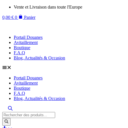
Aller
Vente et Livraison dans toute l'Europe
au
contenu
0,00
€
0
Panier
Portail Douanes
Avitaillement
Boutique
F.A.Q
Blog, Actualités & Occasion
Portail Douanes
Avitaillement
Boutique
F.A.Q
Blog, Actualités & Occasion
Recherche
de
produits