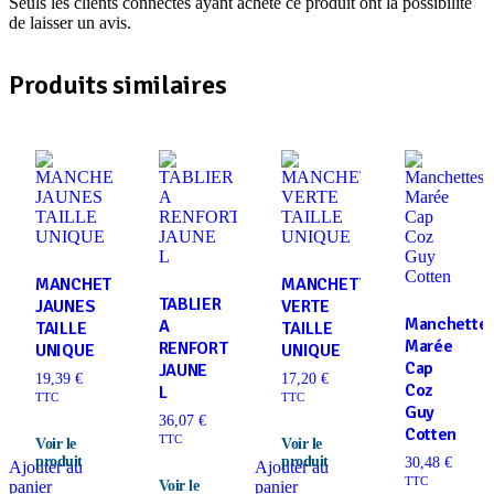
Seuls les clients connectés ayant acheté ce produit ont la possibilité
de laisser un avis.
Produits similaires
MANCHETTES
MANCHETTE
TABLIER
JAUNES
VERTE
Manchette
A
TAILLE
TAILLE
Marée
RENFORT
UNIQUE
UNIQUE
Cap
JAUNE
19,39
€
17,20
€
Coz
L
TTC
TTC
Guy
36,07
€
Cotten
TTC
30,48
€
Ajouter au
Ajouter au
TTC
panier
panier