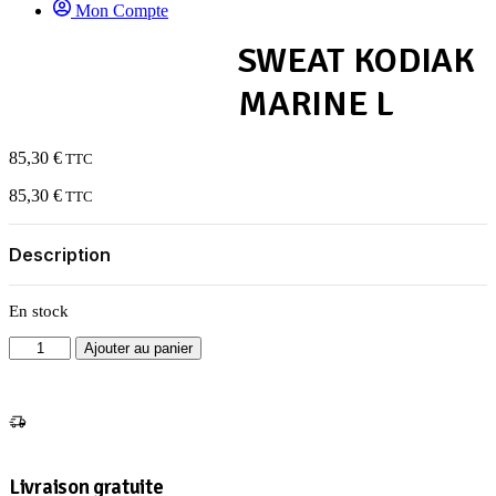
Mon Compte
SWEAT KODIAK
MARINE L
85,30
€
TTC
85,30
€
TTC
Description
En stock
quantité
Ajouter au panier
de
SWEAT
KODIAK
MARINE
L
Livraison gratuite