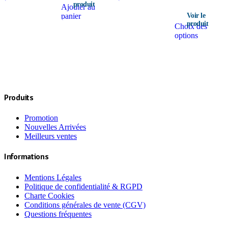
Ajouter au
panier
C
Choix des
p
options
a
p
v
L
o
p
ê
Produits
c
s
Promotion
l
Nouvelles Arrivées
p
Meilleurs ventes
d
p
Informations
Mentions Légales
Politique de confidentialité & RGPD
Charte Cookies
Conditions générales de vente (CGV)
Questions fréquentes