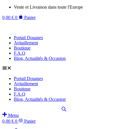
Aller
Vente et Livraison dans toute l'Europe
au
contenu
0,00
€
0
Panier
Portail Douanes
Avitaillement
Boutique
F.A.Q
Blog, Actualités & Occasion
Portail Douanes
Avitaillement
Boutique
F.A.Q
Blog, Actualités & Occasion
Menu
0,00
€
0
Panier