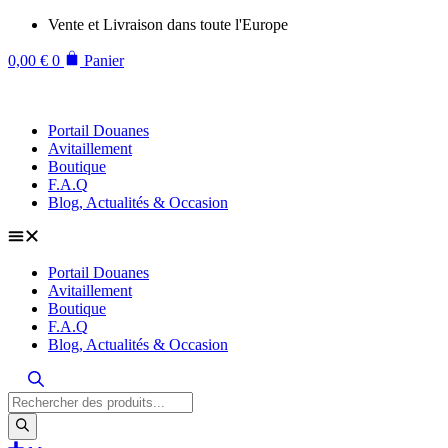
Aller
Vente et Livraison dans toute l'Europe
au
contenu
0,00
€
0
Panier
Portail Douanes
Avitaillement
Boutique
F.A.Q
Blog, Actualités & Occasion
Portail Douanes
Avitaillement
Boutique
F.A.Q
Blog, Actualités & Occasion
Recherche
de
produits