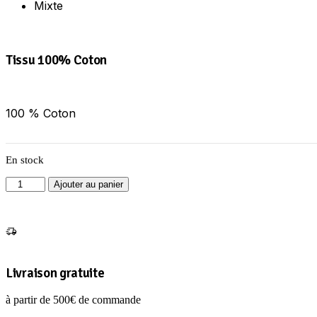
Mixte
Tissu 100% Coton
100 % Coton
En stock
quantité
Ajouter au panier
de
T.SHIRT
NOIR
ON
A
MARCHE
Livraison gratuite
XL
à partir de 500€ de commande