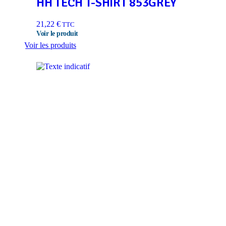
HH TECH T-SHIRT 853GREY
21,22
€
TTC
Voir les produits