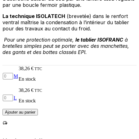
par une boucle fermoir plastique.
La technique ISOLATECH
(brevetée) dans le renfort
ventral maîtrise la condensation à l’intérieur du tablier
pour des travaux au contact du froid.
Pour une protection optimale,
le tablier ISOFRANC
à
bretelles simples peut se porter avec des manchettes,
des gants et des bottes classés EPI.
38,26
€
TTC
quantité
M
En stock
de
TABLIER
38,26
€
TTC
RENFORT
quantité
GITANE
L
En stock
de
T.
TABLIER
M
Ajouter au panier
RENFORT
GITANE
T.
L