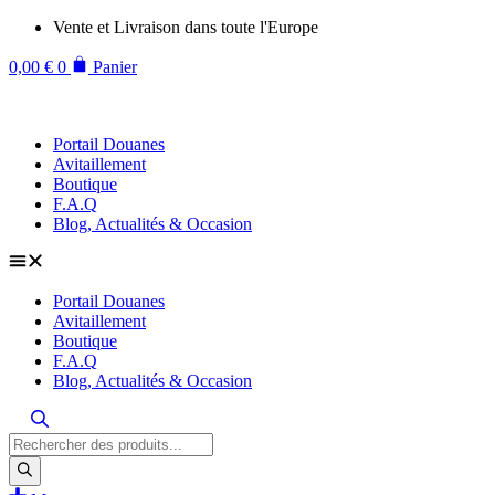
Aller
Vente et Livraison dans toute l'Europe
au
contenu
0,00
€
0
Panier
Portail Douanes
Avitaillement
Boutique
F.A.Q
Blog, Actualités & Occasion
Portail Douanes
Avitaillement
Boutique
F.A.Q
Blog, Actualités & Occasion
Recherche
de
produits