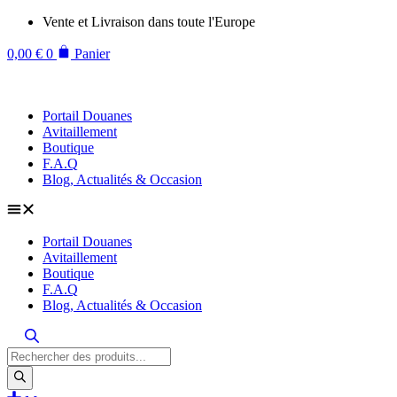
Aller
Vente et Livraison dans toute l'Europe
au
contenu
0,00
€
0
Panier
Portail Douanes
Avitaillement
Boutique
F.A.Q
Blog, Actualités & Occasion
Portail Douanes
Avitaillement
Boutique
F.A.Q
Blog, Actualités & Occasion
Recherche
de
produits