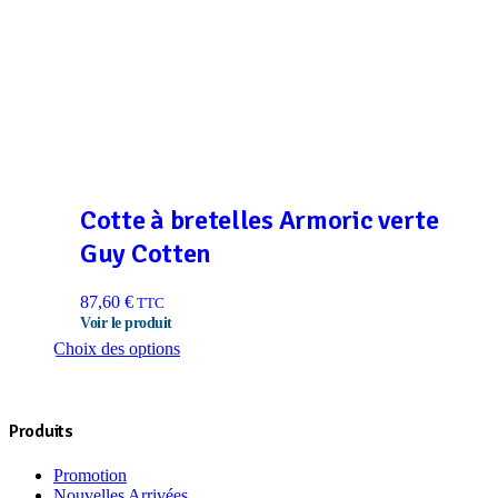
Cotte à bretelles Armoric verte
Guy Cotten
87,60
€
TTC
Ce
Choix des options
produit
a
plusieurs
variations.
Produits
Les
options
Promotion
peuvent
Nouvelles Arrivées