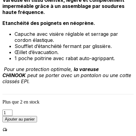
Vareuse en tissu Glentex, légère et complètement
imperméable grâce à un assemblage par soudures
haute fréquence.
Etanchéité des poignets en néoprène.
Capuche avec visière réglable et serrage par
cordon élastique.
Soufflet d’étanchéité fermant par glissière.
Œillet d’évacuation.
1 poche poitrine avec rabat auto-agrippant.
Pour une protection optimale,
la vareuse
CHINOOK
peut se porter avec un pantalon ou une cotte
classés EPI.
Plus que 2 en stock
quantité
de
Ajouter au panier
VAREUSE
CHINOOK
GLENTEX