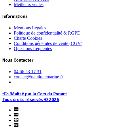
être
Meilleurs ventes
choisies
sur
Informations
la
page
Mentions Légales
du
Politique de confidentialité & RGPD
produit
Charte Cookies
Conditions générales de vente (CGV)
Questions fréquentes
Nous Contacter
04 66 53 17 31
contact@nautiquemarine.fr
𓆟 Réalisé par la Com du Ponant
Tous droits réservés © 2026