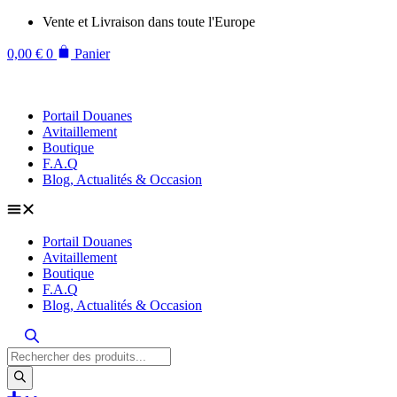
Aller
Vente et Livraison dans toute l'Europe
au
contenu
0,00
€
0
Panier
Portail Douanes
Avitaillement
Boutique
F.A.Q
Blog, Actualités & Occasion
Portail Douanes
Avitaillement
Boutique
F.A.Q
Blog, Actualités & Occasion
Recherche
de
produits