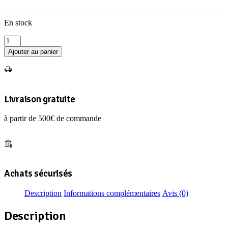
En stock
quantité
de
Ajouter au panier
VEST
ISODER
BLEU
L
Livraison gratuite
à partir de 500€ de commande
Achats sécurisés
Description
Informations complémentaires
Avis (0)
Description