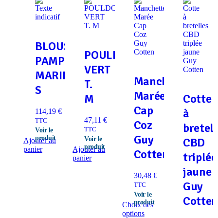
BLOUSON
POULDOHAN
PAMPERO
VERT
MARINE
Manchettes
T.
S
Marée
M
Cotte
Cap
à
114,19
€
47,11
€
TTC
Coz
bretel
TTC
Guy
CBD
Ajouter au
panier
Ajouter au
Cotten
triplée
panier
jaune
30,48
€
Guy
TTC
Cotte
Choix des
Ce
options