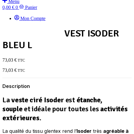
Menu
0,00
€
0
Panier
Mon Compte
VEST ISODER
BLEU L
73,03
€
TTC
73,03
€
TTC
Description
La
veste ciré Isoder
est
étanche,
souple
et idéale pour toutes les
activités
extérieures
.
La qualité du tissu glentex rend l’
Isoder
très
agréable à