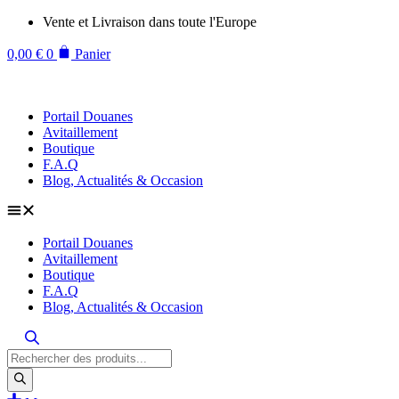
Aller
Vente et Livraison dans toute l'Europe
au
contenu
0,00
€
0
Panier
Portail Douanes
Avitaillement
Boutique
F.A.Q
Blog, Actualités & Occasion
Portail Douanes
Avitaillement
Boutique
F.A.Q
Blog, Actualités & Occasion
Recherche
de
produits