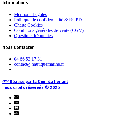
page
Informations
du
produit
Mentions Légales
Politique de confidentialité & RGPD
Charte Cookies
Conditions générales de vente (CGV)
Questions fréquentes
Nous Contacter
04 66 53 17 31
contact@nautiquemarine.fr
𓆟 Réalisé par la Com du Ponant
Tous droits réservés © 2026