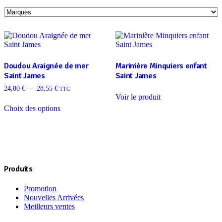
Doudou Araignée de mer
Marinière Minquiers enfant
Saint James
Saint James
Plage
24,80
€
–
28,55
€
TTC
de
Voir le produit
prix :
Choix des options
24,80 €
Ce
à
produit
28,55 €
a
plusieurs
variations.
Les
Produits
options
peuvent
être
Promotion
choisies
Nouvelles Arrivées
sur
Meilleurs ventes
la