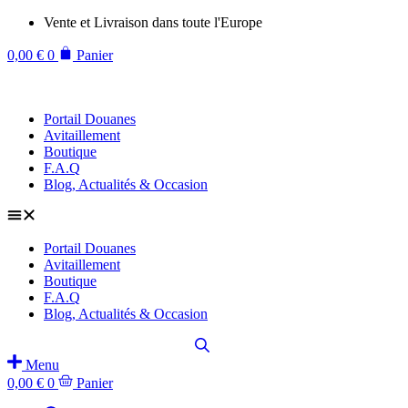
Aller
Vente et Livraison dans toute l'Europe
au
contenu
0,00
€
0
Panier
Portail Douanes
Avitaillement
Boutique
F.A.Q
Blog, Actualités & Occasion
Portail Douanes
Avitaillement
Boutique
F.A.Q
Blog, Actualités & Occasion
Menu
0,00
€
0
Panier