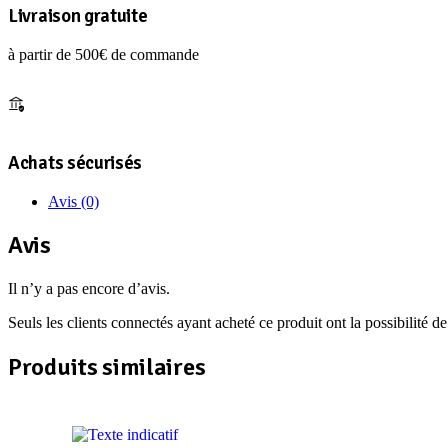
FORTE
Livraison gratuite
refillable
vape
à partir de 500€ de commande
edp
75
ml
Achats sécurisés
Avis (0)
Avis
Il n’y a pas encore d’avis.
Seuls les clients connectés ayant acheté ce produit ont la possibilité de 
Produits similaires