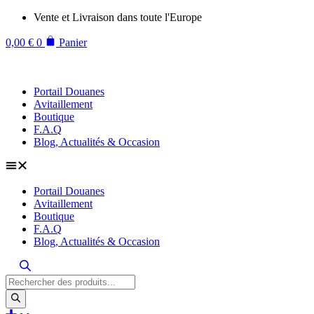
Aller
Vente et Livraison dans toute l'Europe
au
contenu
0,00
€
0
Panier
Portail Douanes
Avitaillement
Boutique
F.A.Q
Blog, Actualités & Occasion
Portail Douanes
Avitaillement
Boutique
F.A.Q
Blog, Actualités & Occasion
Recherche
de
produits