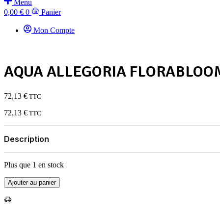
Menu
0,00
€
0
Panier
Mon Compte
AQUA ALLEGORIA FLORABLOOM FO
72,13
€
TTC
72,13
€
TTC
Description
Plus que 1 en stock
quantité
Ajouter au panier
de
AQUA
ALLEGORIA
FLORABLOOM