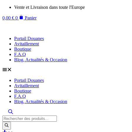
Aller
Vente et Livraison dans toute l'Europe
au
contenu
0,00
€
0
Panier
Portail Douanes
Avitaillement
Boutique
F.A.Q
Blog, Actualités & Occasion
Portail Douanes
Avitaillement
Boutique
F.A.Q
Blog, Actualités & Occasion
Recherche
de
produits